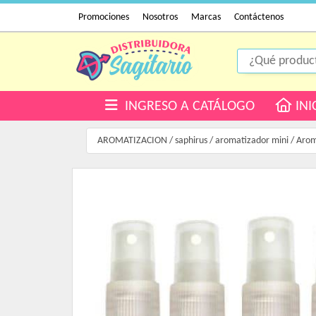
Promociones
Nosotros
Marcas
Contáctenos
INGRESO A CATÁLOGO
INI
AROMATIZACION
/
saphirus
/
aromatizador mini
/
Arom