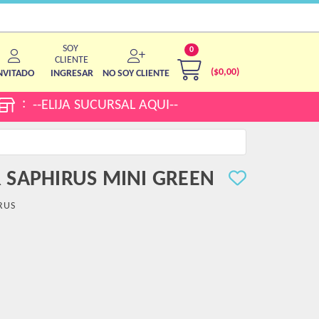
0
($
0,00
)
NVITADO
INGRESAR
NO SOY CLIENTE
:
--ELIJA SUCURSAL AQUI--
SAPHIRUS MINI GREEN
RUS