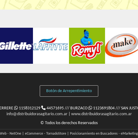
Botón de Arrepentimiento
FERRERE
1158312129
44571695 /// BURZACO
1123691804 /// SAN JUS
info@distribuidorasagitario.com.ar
|
www.distribuidorasagitario.com.ar
© Todos los derechos Reservados
 Web - NetOne
|
eCommerce - TornadoStore
|
Posicionamiento en Buscadores - eMarketin