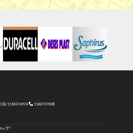
TO
1136574974
1160737008
gPro