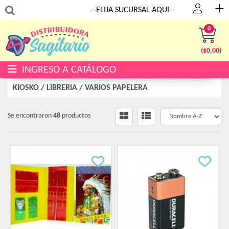
:
--ELIJA SUCURSAL AQUI--
0
($
0,00
)
INGRESO A CATÁLOGO
KIOSKO / LIBRERIA
/
VARIOS PAPELERA
Se encontraron
48
productos