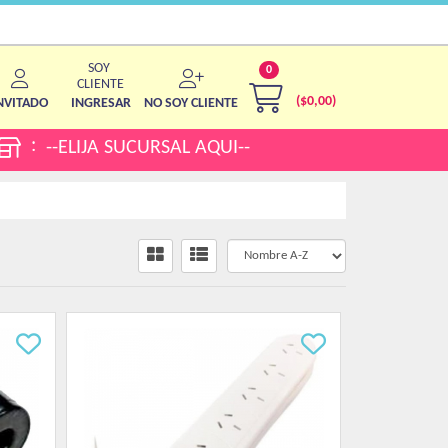
0
($
0,00
)
NVITADO
INGRESAR
NO SOY CLIENTE
:
--ELIJA SUCURSAL AQUI--