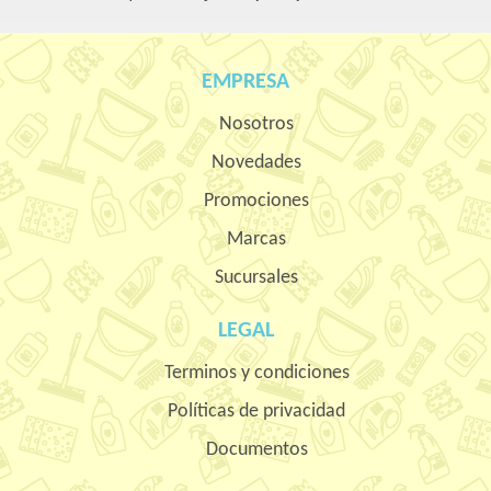
EMPRESA
Nosotros
Novedades
Promociones
Marcas
Sucursales
LEGAL
Terminos y condiciones
Políticas de privacidad
Documentos