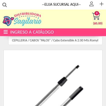
:
--ELIJA SUCURSAL AQUI--
0
($
0,00
)
INGRESO A CATÁLOGO
CEPILLERIA
/
CABOS "PALOS"
/
Cabo Extensible A 2.00 Mts Romyl